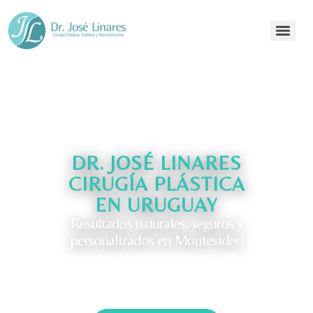
DR. JOSÉ LINARES
CIRUGÍA PLÁSTICA
EN URUGUAY
Resultados naturales, seguros y
personalizados en Montevideo
Especialista en cirugía plástica, estética y reconstructiva
atendiendo en Montevideo con consultas por videollamada para
Punta del Este, Maldonado, Colonia del Sacramento y más
ciudades del interior.